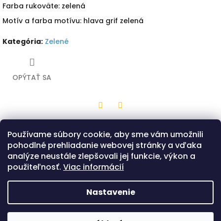
Farba rukoväte: zelená
Motív a farba motívu: hlava grif zelená
Kategória
:
Zelené
OPÝTAŤ SA
Twitter
Facebook
Používame súbory cookie, aby sme vám umožnili
Popis
Diskusia
pohodlné prehliadanie webovej stránky a vďaka
analýze neustále zlepšovali jej funkcie, výkon a
Drevený suvenír z bukového dreva v tvare malého meča s
použiteľnosť.
Viac informácií
červenou rukoväťou a motívom zelenej hlavy grifa.
Možnosť výberu z dvoch prevedení záštity - Slovan alebo
Templár.
Nastavenie
Z