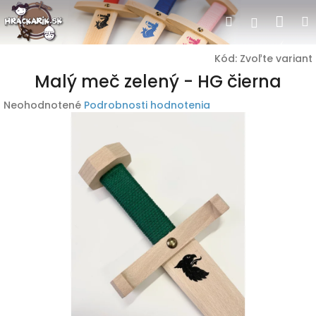
Prejsť
Nák
Hľadať
Prihlásen
na
obsah
koší
Kód:
Zvoľte variant
Malý meč zelený - HG čierna
Priemerné
Neohodnotené
Podrobnosti hodnotenia
hodnotenie
produktu
je
0,0
z
5
hviezdičiek.