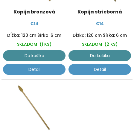
v
o
d
Kopija bronzová
Kopija strieborná
u
k
€14
€14
t
o
Dĺžka: 120 cm Šírka: 6 cm
Dĺžka: 120 cm Šírka: 6 cm
v
SKLADOM
(1 KS)
SKLADOM
(2 KS)
Do košíka
Do košíka
Detail
Detail