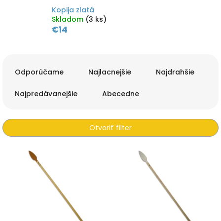
Kopija zlatá
Skladom
(3 ks)
€14
R
a
Odporúčame
Najlacnejšie
Najdrahšie
d
e
Najpredávanejšie
Abecedne
n
i
e
Otvoriť filter
p
r
V
o
ý
d
p
u
i
k
s
t
p
o
r