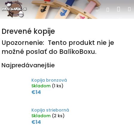
Prejsť
Nák
Hľadať
Prihlásen
na
obsah
koší
Drevené kopije
Upozornenie: Tento produkt nie je
možné poslať do BalíkoBoxu.
Najpredávanejšie
Kopija bronzová
Skladom
(1 ks)
€14
Kopija strieborná
Skladom
(2 ks)
€14