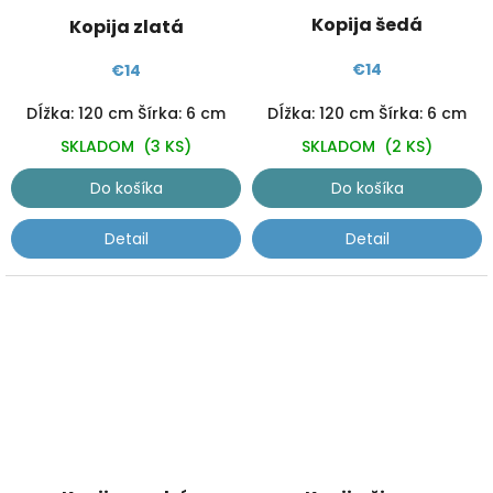
Priemerné
Kopija šedá
Kopija zlatá
hodnotenie
produktu
€14
je
€14
5,0
Dĺžka: 120 cm Šírka: 6 cm
Dĺžka: 120 cm Šírka: 6 cm
z
5
SKLADOM
(3 KS)
SKLADOM
(2 KS)
hviezdičiek.
Do košíka
Do košíka
Detail
Detail