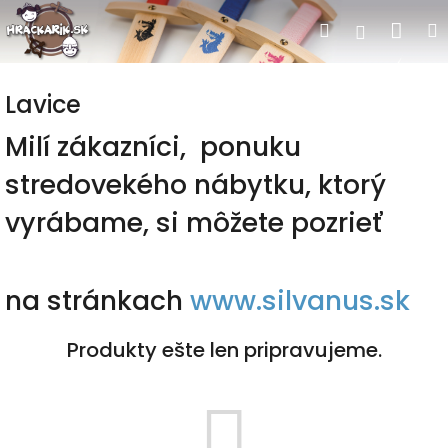
Prejsť
Nák
Hľadať
Prihlásen
na
obsah
koší
Lavice
Milí zákazníci, ponuku
stredovekého nábytku, ktorý
vyrábame, si môžete pozrieť
na stránkach
www.silvanus.sk
Produkty ešte len pripravujeme.