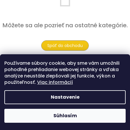
Môžete sa ale pozrieť na ostatné kategórie.
Späť do obchodu
Používame súbory cookie, aby sme vám umožnili
pohodlné prehliadanie webovej stránky a vďaka
Z
analýze neustále zlepšovali jej funkcie, výkon a
á
Copyright 2026
Hračkárik
. Všetky práva
Vytvoril Shoptet
použiteľnosť.
Viac informácií
p
vyhradené.
ä
t
Nastavenie
i
e
Súhlasím