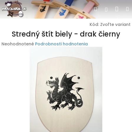
Prejsť
Nák
Hľadať
Prihlásen
na
obsah
koší
Kód:
Zvoľte variant
Stredný štít biely - drak čierny
Priemerné
Neohodnotené
Podrobnosti hodnotenia
hodnotenie
produktu
je
0,0
z
5
hviezdičiek.