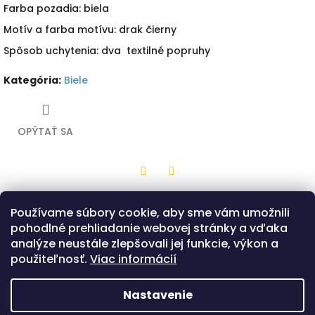
Farba pozadia: biela
Motív a farba motívu: drak čierny
Spôsob uchytenia: dva textilné popruhy
Kategória
:
Biele
OPÝTAŤ SA
Twitter
Facebook
Používame súbory cookie, aby sme vám umožnili
Popis
Diskusia
pohodlné prehliadanie webovej stránky a vďaka
analýze neustále zlepšovali jej funkcie, výkon a
Drevená hračka z bukovej preglejky v tvare stredného štítu
použiteľnosť.
Viac informácií
s bielou potlačou a motívom čierneho draka. Na zadnej
strane sú dva popruhy, ktorými sa štít drží. Možnosť výberu
z dvoch prevedení tvaru štítu - Klasik alebo Bojovník.
Nastavenie