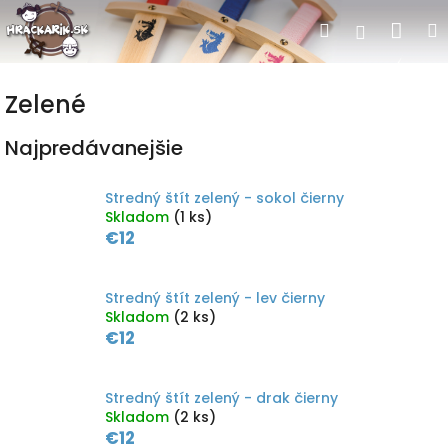
Prejsť
Nák
Hľadať
Prihlásen
na
obsah
koší
Zelené
Najpredávanejšie
Stredný štít zelený - sokol čierny
Skladom
(1 ks)
€12
Stredný štít zelený - lev čierny
Skladom
(2 ks)
€12
Stredný štít zelený - drak čierny
Skladom
(2 ks)
€12