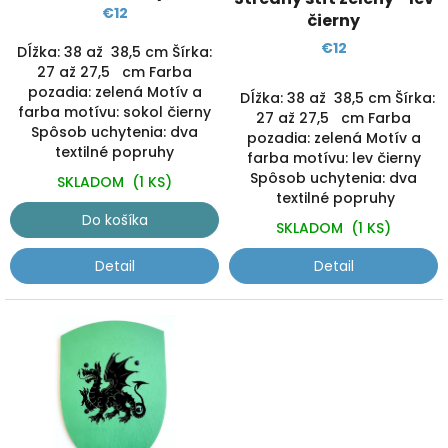
k
€12
čierny
t
€12
o
Dĺžka: 38 až 38,5 cm Šírka:
v
27 až 27,5 cm Farba
pozadia: zelená Motív a
Dĺžka: 38 až 38,5 cm Šírka:
farba motívu: sokol čierny
27 až 27,5 cm Farba
Spôsob uchytenia: dva
pozadia: zelená Motív a
textilné popruhy
farba motívu: lev čierny
Spôsob uchytenia: dva
SKLADOM
(1 KS)
textilné popruhy
Do košíka
SKLADOM
(1 KS)
Detail
Detail