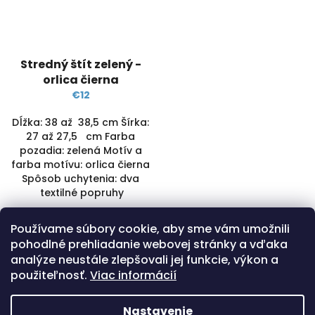
Stredný štít zelený -
orlica čierna
€12
Dĺžka: 38 až 38,5 cm Šírka:
27 až 27,5 cm Farba
pozadia: zelená Motív a
farba motívu: orlica čierna
Spôsob uchytenia: dva
textilné popruhy
SKLADOM
(1 KS)
Používame súbory cookie, aby sme vám umožnili
Detail
pohodlné prehliadanie webovej stránky a vďaka
analýze neustále zlepšovali jej funkcie, výkon a
použiteľnosť.
Viac informácií
5
položiek celkom
O
v
Nastavenie