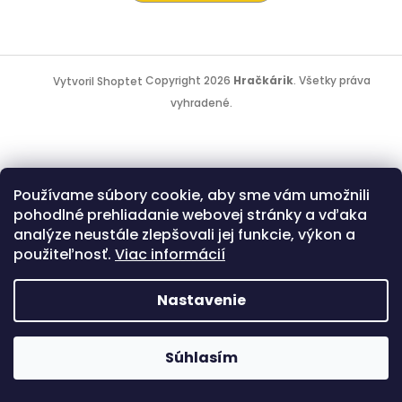
Z
á
Copyright 2026
Hračkárik
. Všetky práva
Vytvoril Shoptet
p
vyhradené.
ä
t
i
e
Používame súbory cookie, aby sme vám umožnili
pohodlné prehliadanie webovej stránky a vďaka
analýze neustále zlepšovali jej funkcie, výkon a
použiteľnosť.
Viac informácií
Nastavenie
Súhlasím