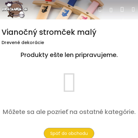
Prejsť
Nák
Hľadať
Prihlásen
na
obsah
koší
Vianočný stromček malý
Drevené dekorácie
Produkty ešte len pripravujeme.
Môžete sa ale pozrieť na ostatné kategórie.
Späť do obchodu