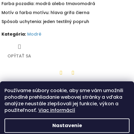
Farba pozadia: modrá alebo tmavomodrá
Motív a farba motívu: hlava grifa čierna
Spôsob uchytenia: jeden textilný popruh
Kategória
:
Modré
OPÝTAŤ SA
Twitter
Facebook
Používame súbory cookie, aby sme vám umožnili
Popis
Diskusia
pohodlné prehliadanie webovej stránky a vďaka
analýze neustále zlepšovali jej funkcie, výkon a
Drevená hračka z bukovej preglejky v tvare malého štítu s
použiteľnosť.
Viac informácií
modrou potlačou a motívom čiernej hlavy grifa. Na zadnej
strane je jeden popruh, ktorým sa štít drží. Možnosť výberu
len v prevedení - Bojovník.
Nastavenie