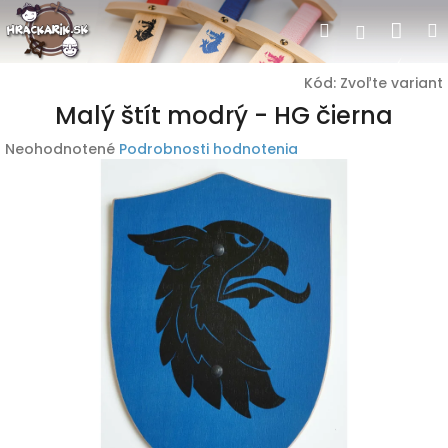
Prejsť
Nák
Hľadať
Prihlásen
na
obsah
koší
Kód:
Zvoľte variant
Malý štít modrý - HG čierna
Priemerné
Neohodnotené
Podrobnosti hodnotenia
hodnotenie
produktu
je
0,0
z
5
hviezdičiek.