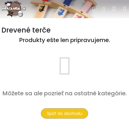
Prejsť
Nák
Hľadať
Prihlásen
na
obsah
koší
Drevené terče
Produkty ešte len pripravujeme.
Môžete sa ale pozrieť na ostatné kategórie.
Späť do obchodu