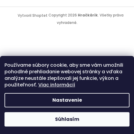
Z
á
Copyright 2026
Hračkárik
. Všetky práva
Vytvoril Shoptet
p
vyhradené.
ä
t
i
e
Používame súbory cookie, aby sme vám umožnili
pohodlné prehliadanie webovej stránky a vďaka
analýze neustále zlepšovali jej funkcie, výkon a
použiteľnosť.
Viac informácií
Nastavenie
Súhlasím