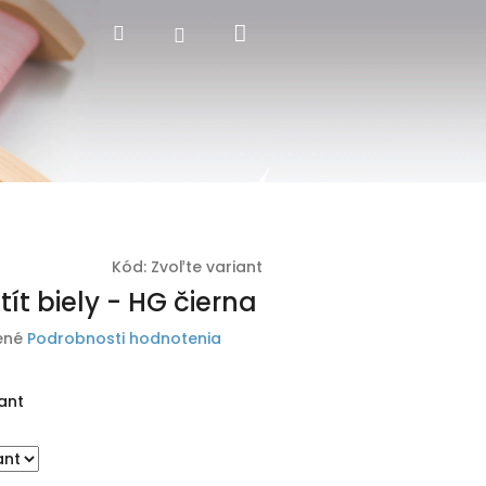
Nákupný
Hľadať
Prihlásenie
košík
Kód:
Zvoľte variant
tít biely - HG čierna
ené
Podrobnosti hodnotenia
ant