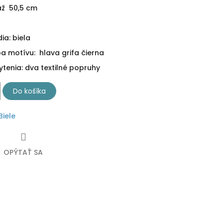
 až 50,5 cm
ia: biela
ba motívu: hlava grifa čierna
tenia: dva textilné popruhy
Do košíka
Biele
OPÝTAŤ SA
ebook