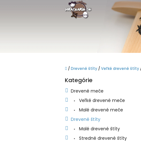
Prejsť
na
obsah
Domov
/
Drevené štíty
/
Veľké drevené štíty
B
Kategórie
o
Preskočiť
kategórie
č
Drevené meče
n
Veľké drevené meče
ý
p
Malé drevené meče
a
Drevené štíty
n
e
Malé drevené štíty
l
Stredné drevené štíty