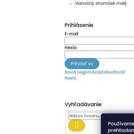
Vianočný stromček malý
Prihlásenie
E-mail
Heslo
Prihlásiť sa
Nová registrácia
Zabudnuté
heslo
Vyhľadávanie
Používame
Hľadať
prehliadan