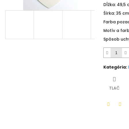
hviezdičiek.
Dĺžka: 49,5
Šírka: 35 cm
Farba pozad
Motív a far
Spôsob uchy
Kategória
:
TLAČ
Twitter
Fac