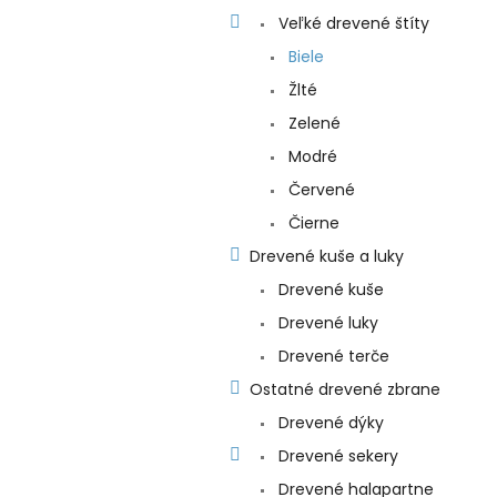
Veľké drevené štíty
Biele
Žlté
Zelené
Modré
Červené
Čierne
Drevené kuše a luky
Drevené kuše
Drevené luky
Drevené terče
Ostatné drevené zbrane
Drevené dýky
Drevené sekery
Drevené halapartne