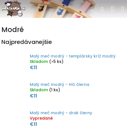
Prejsť
Nák
Hľadať
Prihlásen
na
obsah
koší
Modré
Najpredávanejšie
Malý meč modrý - templársky kríž modrý
Skladom
(>5 ks)
€11
Malý meč modrý - HG čierna
Skladom
(1 ks)
€11
Malý meč modrý - drak čierny
Vypredané
€11