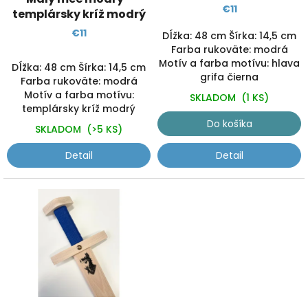
k
€11
templársky kríž modrý
t
€11
o
Dĺžka: 48 cm Šírka: 14,5 cm
v
Farba rukoväte: modrá
Motív a farba motívu: hlava
Dĺžka: 48 cm Šírka: 14,5 cm
grifa čierna
Farba rukoväte: modrá
Motív a farba motívu:
SKLADOM
(1 KS)
templársky kríž modrý
Do košíka
SKLADOM
(>5 KS)
Detail
Detail