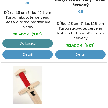
k
€11
červený
t
€11
o
Dĺžka: 48 cm Šírka: 14,5 cm
v
Farba rukoväte: červená
Motív a farba motívu: lev
Dĺžka: 48 cm Šírka: 14,5 cm
čierny
Farba rukoväte: červená
Motív a farba motívu: drak
SKLADOM
(3 KS)
červený
Do košíka
SKLADOM
(5 KS)
Detail
Detail