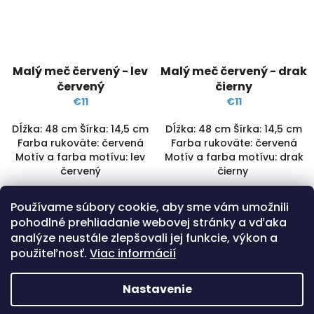
Malý meč červený - lev
Malý meč červený - drak
červený
čierny
€11
€11
Dĺžka: 48 cm Šírka: 14,5 cm
Dĺžka: 48 cm Šírka: 14,5 cm
Farba rukoväte: červená
Farba rukoväte: červená
Motív a farba motívu: lev
Motív a farba motívu: drak
červený
čierny
SKLADOM
(5 KS)
VYPREDANÉ
(>5 KS)
Používame súbory cookie, aby sme vám umožnili
Detail
Detail
pohodlné prehliadanie webovej stránky a vďaka
analýze neustále zlepšovali jej funkcie, výkon a
použiteľnosť.
Viac informácií
8
položiek celkom
O
v
Nastavenie
l