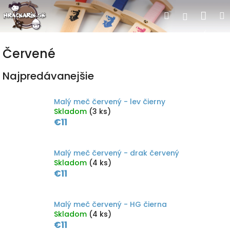
Prejsť
Nák
Hľadať
Prihlásen
na
obsah
koší
Červené
Najpredávanejšie
Malý meč červený - lev čierny
Skladom
(3 ks)
€11
Malý meč červený - drak červený
Skladom
(4 ks)
€11
Malý meč červený - HG čierna
Skladom
(4 ks)
€11