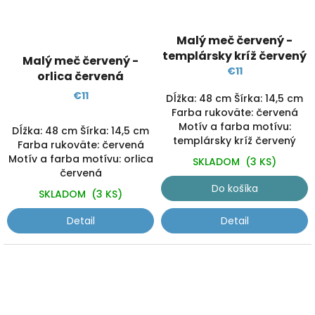
Malý meč červený -
templársky kríž červený
Malý meč červený -
€11
orlica červená
€11
Dĺžka: 48 cm Šírka: 14,5 cm
Farba rukoväte: červená
Motív a farba motívu:
Dĺžka: 48 cm Šírka: 14,5 cm
templársky kríž červený
Farba rukoväte: červená
Motív a farba motívu: orlica
SKLADOM
(3 KS)
červená
Do košíka
SKLADOM
(3 KS)
Detail
Detail