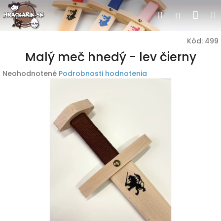
Prejsť
Nák
Hľadať
Prihlásen
na
obsah
koší
Kód:
499
Malý meč hnedý - lev čierny
Priemerné
Neohodnotené
Podrobnosti hodnotenia
hodnotenie
produktu
je
0,0
z
5
hviezdičiek.