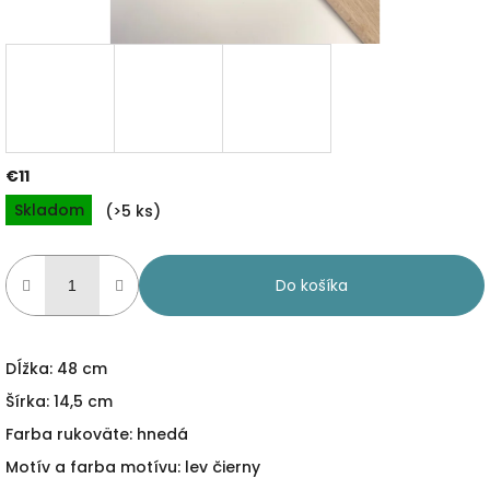
€11
Jednotková
Skladom
(>5 ks)
cena:
Do košíka
Dĺžka: 48 cm
Šírka: 14,5 cm
Farba rukoväte: hnedá
Motív a farba motívu: lev čierny