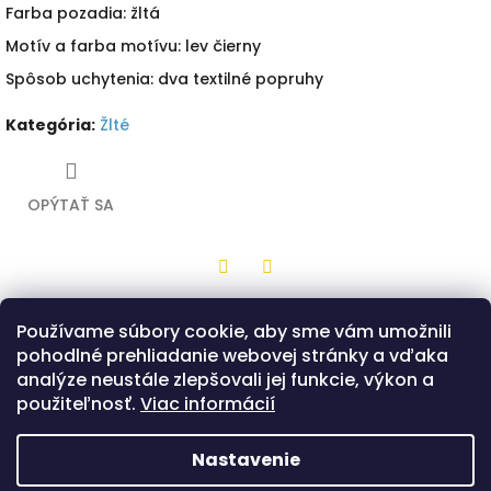
Farba pozadia: žltá
Motív a farba motívu: lev čierny
Spôsob uchytenia: dva textilné popruhy
Kategória
:
Žlté
OPÝTAŤ SA
Twitter
Facebook
Používame súbory cookie, aby sme vám umožnili
Popis
Diskusia
pohodlné prehliadanie webovej stránky a vďaka
analýze neustále zlepšovali jej funkcie, výkon a
Drevená hračka z bukovej preglejky v tvare stredného štítu
použiteľnosť.
Viac informácií
so žltou potlačou a motívom čierneho leva. Na zadnej
strane sú dva popruhy, ktorými sa štít drží. Možnosť výberu
z dvoch prevedení tvaru štítu - Klasik alebo Bojovník.
Nastavenie