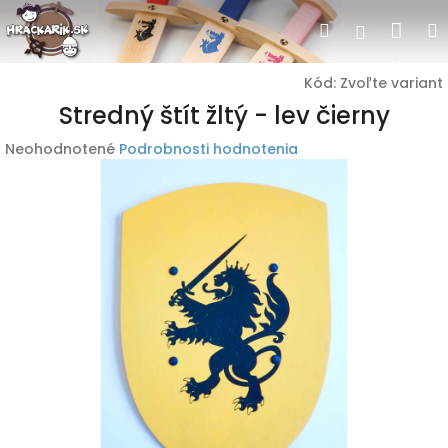
Prejsť
Nák
Hľadať
Prihlásen
na
obsah
koší
Kód:
Zvoľte variant
Stredný štít žltý - lev čierny
Priemerné
Neohodnotené
Podrobnosti hodnotenia
hodnotenie
produktu
je
0,0
z
5
hviezdičiek.