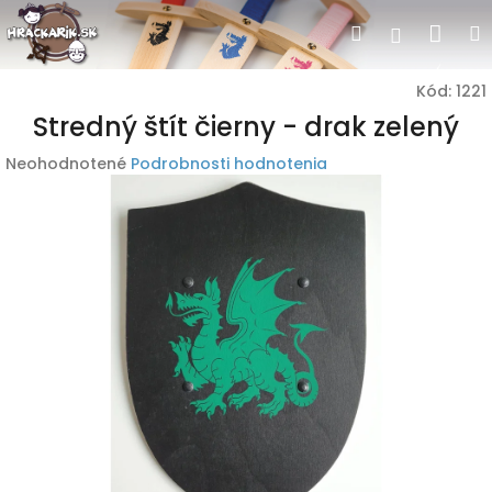
Prejsť
Nák
Hľadať
Prihlásen
na
obsah
koší
Kód:
1221
Stredný štít čierny - drak zelený
Priemerné
Neohodnotené
Podrobnosti hodnotenia
hodnotenie
produktu
je
0,0
z
5
hviezdičiek.