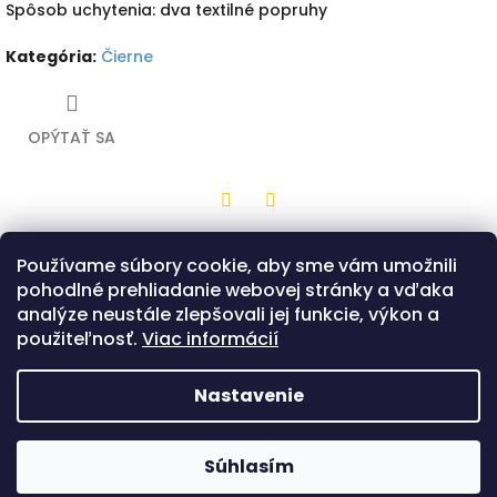
Spôsob uchytenia: dva textilné popruhy
Kategória
:
Čierne
OPÝTAŤ SA
Twitter
Facebook
Používame súbory cookie, aby sme vám umožnili
Popis
Diskusia
pohodlné prehliadanie webovej stránky a vďaka
analýze neustále zlepšovali jej funkcie, výkon a
Drevená hračka z bukovej preglejky v tvare stredného štítu
použiteľnosť.
Viac informácií
s čiernou potlačou a motívom zeleného draka. Na zadnej
strane sú dva popruhy, ktorými sa štít drží. Možnosť výberu
len v prevedení tvaru štítu - Bojovník.
Nastavenie
Z
á
Copyright 2026
Hračkárik
. Všetky práva
Súhlasím
Vytvoril Shoptet
p
vyhradené.