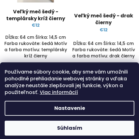
Veľký meč šedý -
Veľký meč šedý - drak
templársky kríž čierny
čierny
€12
€12
Dĺžka: 64 cm Šírka: 14,5 cm
Farba rukoväte: šedá Motív
Dĺžka: 64 cm Šírka: 14,5 cm
a farba motívu: templársky
Farba rukoväte: šedá Motív
kríž čierny
a farba motívu: drak čierny
SKLADOM
(2 KS)
SKLADOM
(>5 KS)
Používame súbory cookie, aby sme vám umožnili
Detail
Detail
pohodlné prehliadanie webovej stránky a vďaka
analýze neustále zlepšovali jej funkcie, výkon a
použiteľnosť.
Viac informácií
4
položiek celkom
O
v
Nastavenie
l
á
Z
d
á
Copyright 2026
Hračkárik
. Všetky práva
Súhlasím
Vytvoril Shoptet
a
p
vyhradené.
c