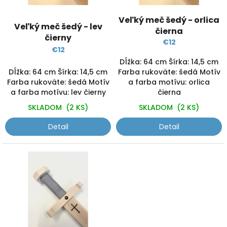
v
o
d
Veľký meč šedý - orlica
Veľký meč šedý - lev
u
čierna
čierny
k
€12
t
€12
o
Dĺžka: 64 cm Šírka: 14,5 cm
v
Dĺžka: 64 cm Šírka: 14,5 cm
Farba rukoväte: šedá Motív
Farba rukoväte: šedá Motív
a farba motívu: orlica
a farba motívu: lev čierny
čierna
SKLADOM
(2 KS)
SKLADOM
(2 KS)
Detail
Detail