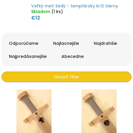
Veľký meč šedý - templársky kríž čierny
Skladom
(1 ks)
€12
R
a
Odporúčame
Najlacnejšie
Najdrahšie
d
e
Najpredávanejšie
Abecedne
n
i
e
Otvoriť filter
p
r
V
o
ý
d
p
u
i
k
s
t
p
o
r