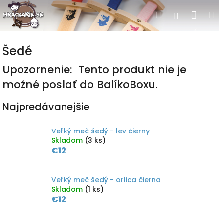
Prejsť
Nák
Hľadať
Prihlásen
na
obsah
koší
Šedé
Upozornenie: Tento produkt nie je
možné poslať do BalíkoBoxu.
Najpredávanejšie
Veľký meč šedý - lev čierny
Skladom
(3 ks)
€12
Veľký meč šedý - orlica čierna
Skladom
(1 ks)
€12