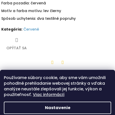
Farba pozadia: červená
Motív a farba motívu: lev čierny
Spôsob uchytenia: dva textilné popruhy
Kategória
:
Červené
OPÝTAŤ SA
Twitter
Facebook
Používame súbory cookie, aby sme vám umožnili
Popis
Diskusia
pohodlné prehliadanie webovej stránky a vďaka
analýze neustále zlepšovali jej funkcie, výkon a
Drevená hračka z bukovej preglejky v tvare stredného štítu
použiteľnosť.
Viac informácií
s červenou potlačou a motívom čierneho leva. Na zadnej
strane sú dva popruhy, ktorými sa štít drží. Možnosť výberu
z dvoch prevedení tvaru štítu - Klasik alebo Bojovník.
Nastavenie