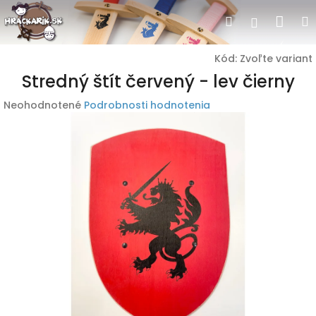
Prejsť
Nák
Hľadať
Prihlásen
na
obsah
koší
Kód:
Zvoľte variant
Stredný štít červený - lev čierny
Priemerné
Neohodnotené
Podrobnosti hodnotenia
hodnotenie
produktu
je
0,0
z
5
hviezdičiek.