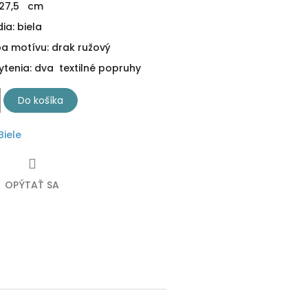
ž 27,5 cm
ia: biela
ba motívu: drak ružový
tenia: dva textilné popruhy
Do košíka
Biele
OPÝTAŤ SA
ebook