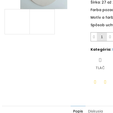
5
Šírka: 27 a
hviezdičiek.
Farba pozad
Motív a far
Spôsob uchy
Kategória
:
TLAČ
Twitter
Fac
Popis
Diskusia