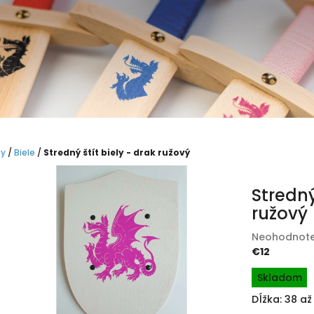
ty
/
Biele
/
Stredný štít biely - drak ružový
Stredný
ružový
Priemerné
Neohodnot
hodnotenie
€12
produktu
Jednotková
Skladom
je
cena:
0,0
Dĺžka: 38 a
z