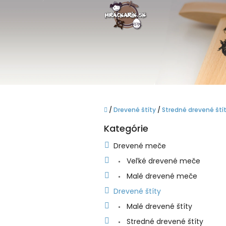
Prejsť
na
obsah
Domov
/
Drevené štíty
/
Stredné drevené ští
B
Kategórie
o
Preskočiť
kategórie
č
Drevené meče
n
Veľké drevené meče
ý
p
Malé drevené meče
a
Drevené štíty
n
e
Malé drevené štíty
l
Stredné drevené štíty