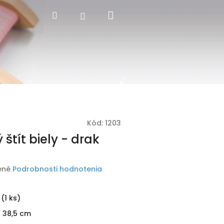
Nákupný
Hľadať
Prihlásenie
košík
Kód:
1203
 štít biely - drak
ené
Podrobnosti hodnotenia
(1 ks)
ž 38,5 cm