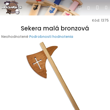
Prejsť
Nák
Hľadať
Prihlásen
na
obsah
koší
Kód:
1375
Sekera malá bronzová
Priemerné
Neohodnotené
Podrobnosti hodnotenia
hodnotenie
produktu
je
0,0
z
5
hviezdičiek.