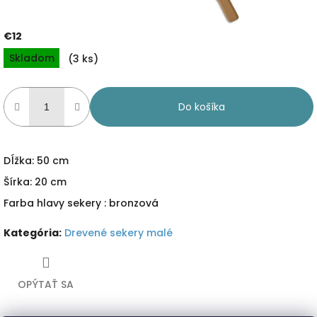
€12
Jednotková
Skladom
(3 ks)
cena:
Do košíka
Dĺžka: 50 cm
Šírka: 20 cm
Farba hlavy sekery : bronzová
Kategória
:
Drevené sekery malé
OPÝTAŤ SA