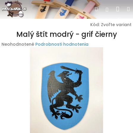
Prejsť
Nák
Hľadať
Prihlásen
na
obsah
koší
Kód:
Zvoľte variant
Malý štít modrý - grif čierny
Priemerné
Neohodnotené
Podrobnosti hodnotenia
hodnotenie
produktu
je
0,0
z
5
hviezdičiek.