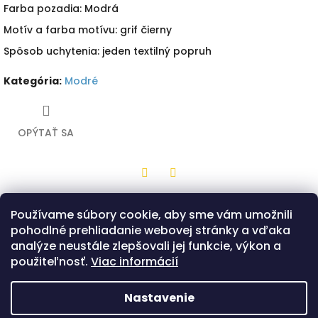
Farba pozadia: Modrá
Motív a farba motívu: grif čierny
Spôsob uchytenia: jeden textilný popruh
Kategória
:
Modré
OPÝTAŤ SA
Twitter
Facebook
Používame súbory cookie, aby sme vám umožnili
Popis
Diskusia
pohodlné prehliadanie webovej stránky a vďaka
analýze neustále zlepšovali jej funkcie, výkon a
Drevená hračka z bukovej preglejky v tvare malého štítu s
použiteľnosť.
Viac informácií
modrou potlačou a motívom čierneho grifa. Na zadnej
strane je jeden popruh, ktorým sa štít drží. Možnosť výberu
z dvoch prevedení - Klasik alebo Bojovník.
Nastavenie