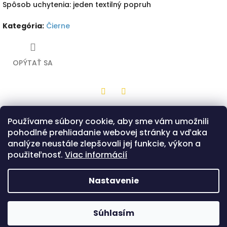
Spôsob uchytenia: jeden textilný popruh
Kategória
:
Čierne
OPÝTAŤ SA
Twitter
Facebook
Používame súbory cookie, aby sme vám umožnili
Popis
Diskusia
pohodlné prehliadanie webovej stránky a vďaka
analýze neustále zlepšovali jej funkcie, výkon a
Drevená hračka z bukovej preglejky v tvare malého štítu s
použiteľnosť.
Viac informácií
čiernou potlačou a motívom zeleného draka. Na zadnej
strane je jeden popruh, ktorým sa štít drží. Možnosť výberu
len v prevedení tvaru štítu - Bojovník.
Nastavenie
Z
á
Copyright 2026
Hračkárik
. Všetky práva
Súhlasím
Vytvoril Shoptet
p
vyhradené.