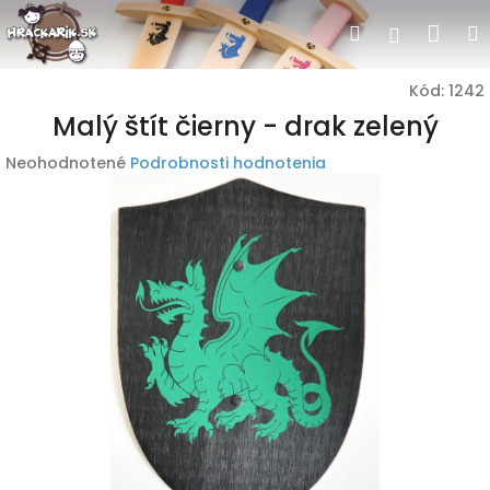
Prejsť
Nák
Hľadať
Prihlásen
na
obsah
koší
Kód:
1242
Malý štít čierny - drak zelený
Priemerné
Neohodnotené
Podrobnosti hodnotenia
hodnotenie
produktu
je
0,0
z
5
hviezdičiek.