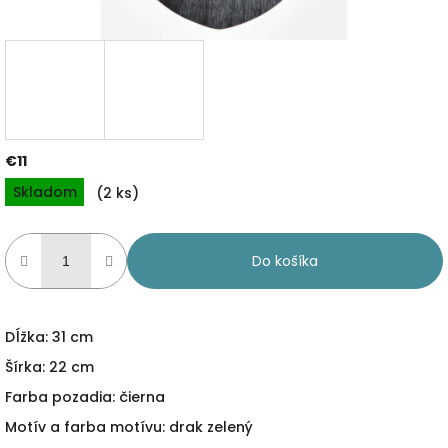
€11
Jednotková
Skladom
(2 ks)
cena:
Do košíka
Dĺžka: 31 cm
Šírka: 22 cm
Farba pozadia: čierna
Motív a farba motívu: drak zelený