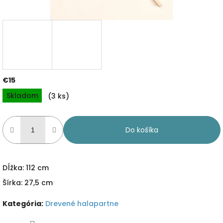
€15
Jednotková
Skladom
(3 ks)
cena:
Do košíka
Dĺžka: 112 cm
Šírka: 27,5 cm
Kategória
:
Drevené halapartne