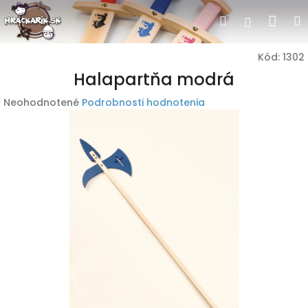
Prejsť
Nák
Hľadať
Prihlásen
na
obsah
koší
Kód:
1302
Halapartňa modrá
Priemerné
Neohodnotené
Podrobnosti hodnotenia
hodnotenie
produktu
je
0,0
z
5
hviezdičiek.