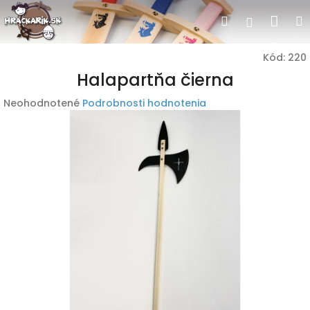
Prejsť
Nák
Hľadať
Prihlásen
na
obsah
koší
Kód:
220
Halapartňa čierna
Priemerné
Neohodnotené
Podrobnosti hodnotenia
hodnotenie
produktu
je
0,0
z
5
hviezdičiek.