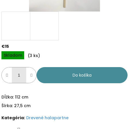
€15
Jednotková
Skladom
(3 ks)
cena:
Do košíka
Dĺžka: 112 cm
Šírka: 27,5 cm
Kategória
:
Drevené halapartne