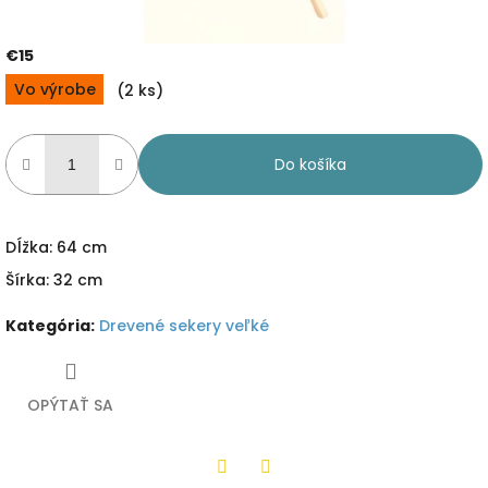
€15
Jednotková
Vo výrobe
(2 ks)
cena:
Do košíka
Dĺžka: 64 cm
Šírka: 32 cm
Kategória
:
Drevené sekery veľké
OPÝTAŤ SA