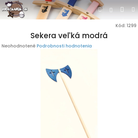
Prejsť
Nák
Hľadať
Prihlásen
na
obsah
koší
Kód:
1299
Sekera veľká modrá
Priemerné
Neohodnotené
Podrobnosti hodnotenia
hodnotenie
produktu
je
0,0
z
5
hviezdičiek.