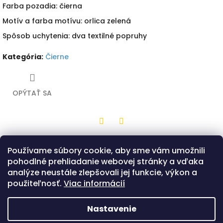
Farba pozadia: čierna
Motív a farba motívu: orlica zelená
Spôsob uchytenia: dva textilné popruhy
Kategória
:
Čierne
OPÝTAŤ SA
Twitter
Facebook
Používame súbory cookie, aby sme vám umožnili
Popis
Diskusia
pohodlné prehliadanie webovej stránky a vďaka
analýze neustále zlepšovali jej funkcie, výkon a
Drevená hračka z bukovej preglejky v tvare veľkého štítu s
použiteľnosť.
Viac informácií
čiernou potlačou a motívom zelenej orlice. Na zadnej
strane sú dva popruhy, ktorými sa štít drží. Možnosť výberu
z dvoch prevedení tvaru štítu - Klasik alebo Bojovník.
Nastavenie