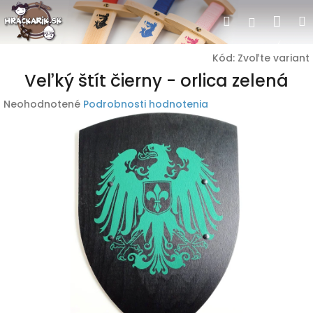
Prejsť
Nák
Hľadať
Prihlásen
na
obsah
koší
Kód:
Zvoľte variant
Veľký štít čierny - orlica zelená
Priemerné
Neohodnotené
Podrobnosti hodnotenia
hodnotenie
produktu
je
0,0
z
5
hviezdičiek.