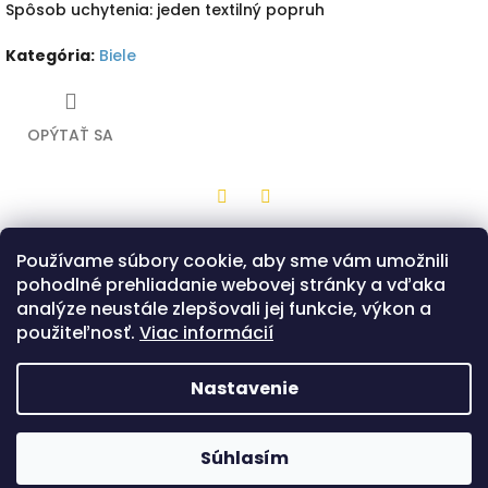
Spôsob uchytenia: jeden textilný popruh
Kategória
:
Biele
OPÝTAŤ SA
Twitter
Facebook
Používame súbory cookie, aby sme vám umožnili
Popis
Diskusia
pohodlné prehliadanie webovej stránky a vďaka
analýze neustále zlepšovali jej funkcie, výkon a
Drevená hračka z bukovej preglejky v tvare malého štítu s
použiteľnosť.
Viac informácií
bielou potlačou a motívom červenej hlavy grifa. Na zadnej
strane je jeden popruh, ktorým sa štít drží. Možnosť výberu
len v prevedení tvaru štítu - Klasik.
Nastavenie
Z
á
Copyright 2026
Hračkárik
. Všetky práva
Súhlasím
Vytvoril Shoptet
p
vyhradené.