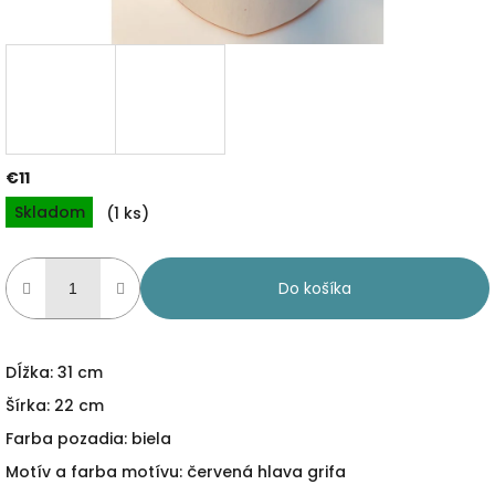
€11
Jednotková
Skladom
(1 ks)
cena:
Do košíka
Dĺžka: 31 cm
Šírka: 22 cm
Farba pozadia: biela
Motív a farba motívu: červená hlava grifa