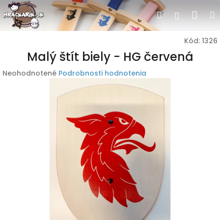
Prejsť
Nák
Hľadať
Prihlásen
na
obsah
koší
Kód:
1326
Malý štít biely - HG červená
Priemerné
Neohodnotené
Podrobnosti hodnotenia
hodnotenie
produktu
je
0,0
z
5
hviezdičiek.